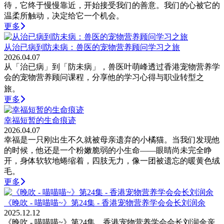
待，它终于慢慢靠近，开始接受我们的善意。我们的心被它的
温柔所触动，决定给它一个机会。
更多
从治已病到防未病：兽医的宠物营养顾问学习之旅
2026.04.07
从「治已病」到「防未病」，兽医叶萌峰透过香港宠物营养学
会的宠物营养顾问课程，分享他的学习心得与职业转型之
旅。
更多
幸福短暂的生命痕迹
2026.04.07
幸福是一只刚出生不久就被母亲遗弃的小橘猫。当我们发现他
的时候，他还是一个粉嫩脆弱的小生命——眼睛尚未完全睁
开，身体软软地蜷缩着，四肢无力，像一团被遗忘的暖黄色绒
毛。
更多
《晚吹 - 喵喵喵~》第24集 - 香港宠物营养学会会长刘润余
2025.12.12
《晚吹 - 喵喵喵~》第24集，香港宠物营养学会会长刘润余亲